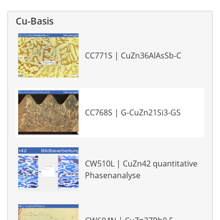
Cu-Basis
CC771S | CuZn36AlAsSb-C
CC768S | G-CuZn21Si3-GS
CW510L | CuZn42 quantitative
Phasenanalyse