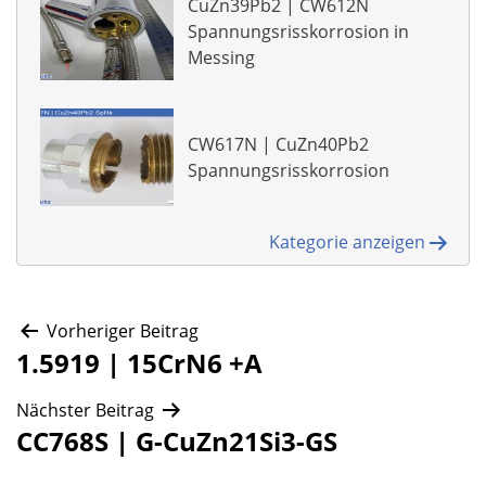
CuZn39Pb2 | CW612N
Spannungsrisskorrosion in
Messing
CW617N | CuZn40Pb2
Spannungsrisskorrosion
Kategorie anzeigen
Beitragsnavigation
Vorheriger Beitrag
1.5919 | 15CrN6 +A
Nächster Beitrag
CC768S | G-CuZn21Si3-GS