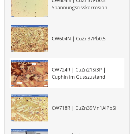
CW604N | CuZn37Pb0,5
Spannungsrisskorrosion
CW604N | CuZn37Pb0,5
CW724R | CuZn21Si3P |
Cuphin im Gusszustand
CW718R | CuZn39Mn1AlPbSi