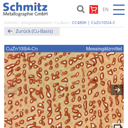
Zum
EN
Inhalt
springen
Schmitz-
CC480K | CuZn10Si4-C
Schmitz
/
Gefügedatenbank
/
Cu-Basis
/
Metallographie
Zurück (Cu-Basis)
GmbH