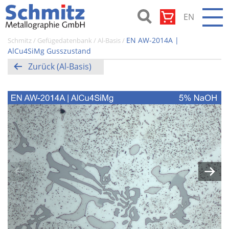
Zum
EN
Inhalt
springen
Schmitz-
EN AW-2014A |
Schmitz
/
Gefügedatenbank
/
Al-Basis
/
Metallographie
AlCu4SiMg Gusszustand
GmbH
Zurück (Al-Basis)