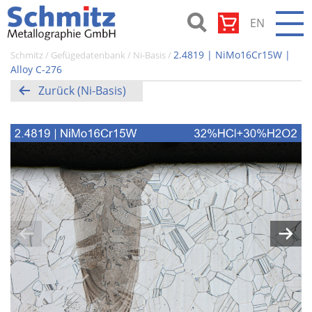
Zum
EN
Inhalt
springen
Schmitz-
2.4819 | NiMo16Cr15W |
Schmitz
/
Gefügedatenbank
/
Ni-Basis
/
Metallographie
Alloy C-276
GmbH
Zurück (Ni-Basis)