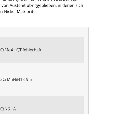
von Austenit übriggeblieben, in denen sich
en-Nickel-Meteorite.
2CrMo4 +QT fehlerhaft
X12CrMnNiN18-9-5
5CrN6 +A