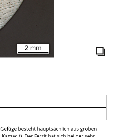
s Gefüge besteht hauptsächlich aus groben
amacit). Der Ferrit hat sich bei der sehr