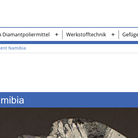
A Diamantpoliermittel
Werkstofftechnik
Gefüg
Menü
Menü
öffnen
öffnen
ment Namibia