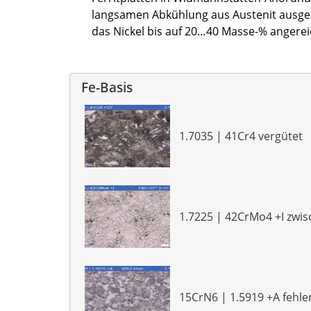
langsamen Abkühlung aus Austenit ausgesc
das Nickel bis auf 20…40 Masse-% angereich
Fe-Basis
1.7035 | 41Cr4 vergütet
1.7225 | 42CrMo4 +I zwi
15CrN6 | 1.5919 +A fehle