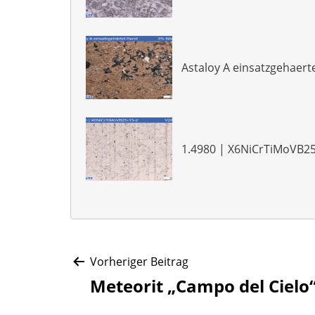
Astaloy A einsatzgehaert
1.4980 | X6NiCrTiMoVB25
Beitragsnavigat
Vorheriger Beitrag
Meteorit „Campo del Cielo