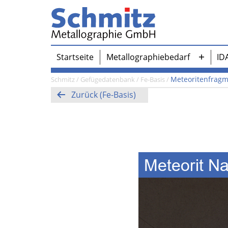
Zum
Inhalt
springen
Schmitz-
Startseite
Metallographiebedarf
ID
Metallographie
Menü
GmbH
öffnen
Meteoritenfrag
Schmitz
/
Gefügedatenbank
/
Fe-Basis
/
Zurück (Fe-Basis)