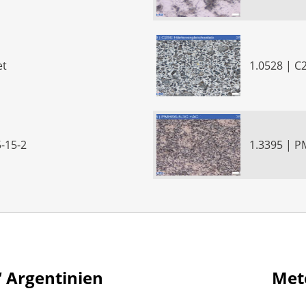
et
1.0528 | C
-15-2
1.3395 | 
ion
“ Argentinien
Met