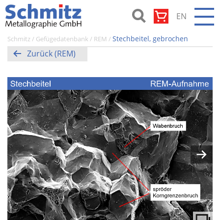
Zum
EN
Inhalt
springen
Schmitz-
Stechbeitel, gebrochen
Schmitz
/
Gefügedatenbank
/
REM
/
Metallographie
Zurück (REM)
GmbH