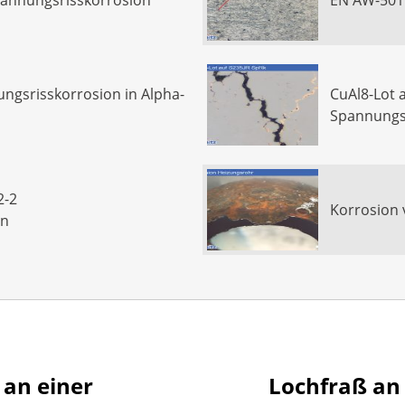
annungsrisskorrosion
EN AW-5019
gsrisskorrosion in Alpha-
CuAl8-Lot a
Spannungs
2-2
Korrosion 
on
ion
an einer
Lochfraß an 