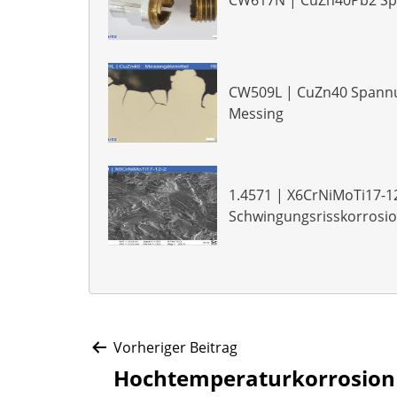
CW617N | CuZn40Pb2 Sp
CW509L | CuZn40 Spannun
Messing
1.4571 | X6CrNiMoTi17-1
Schwingungsrisskorrosi
Beitragsnavigat
Vorheriger Beitrag
Hochtemperaturkorrosion 