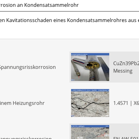
orrosion an Kondensatsammelrohr
nen Kavitationsschaden eines Kondensatsammelrohres aus
CuZn39Pb2
pannungsrisskorrosion
Messing
 einem Heizungsrohr
1.4571 | X