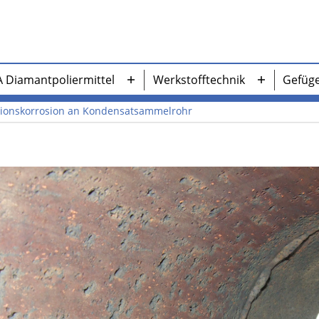
A Diamantpoliermittel
Werkstofftechnik
Gefüg
Menü
Menü
öffnen
öffnen
tionskorrosion an Kondensatsammelrohr