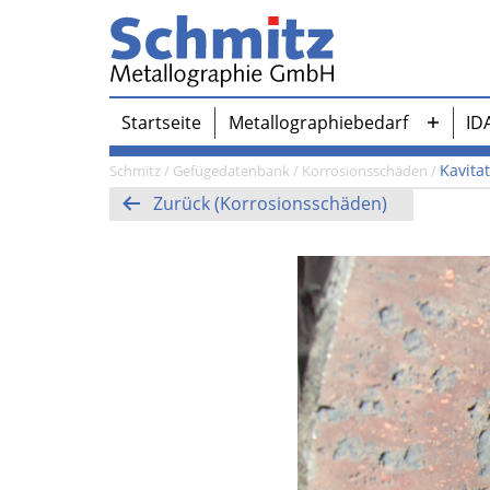
Zum
Inhalt
springen
Schmitz-
Startseite
Metallographiebedarf
ID
Metallographie
Menü
GmbH
öffnen
Kavita
Schmitz
/
Gefügedatenbank
/
Korrosionsschäden
/
Zurück (Korrosionsschäden)